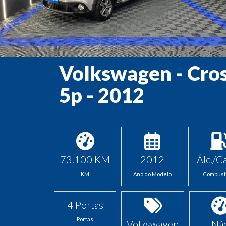
Volkswagen - Cros
5p - 2012
73.100 KM
2012
Álc./Ga
KM
Ano do Modelo
Combust
4 Portas
Portas
Volkswagen
Nã