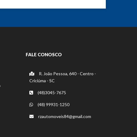
FALE CONOSCO
R. João Pessoa, 640 - Centro -
Criciúma - SC
o
(48)3045-7675
(48) 99931-1250
rzautomoveis84@gmail.com