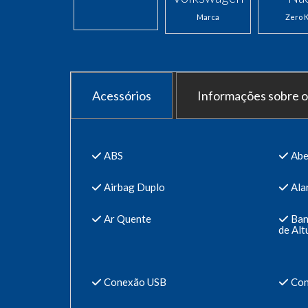
Marca
Zero 
Acessórios
Informações sobre o
ABS
Abe
Airbag Duplo
Ala
Ar Quente
Ban
de Alt
Conexão USB
Con