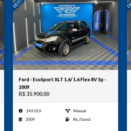
Ford - EcoSport XLT 1.6/ 1.6 Flex 8V 5p -
2009
R$ 35.900,00
143.010
Manual
2009
Álc./Gasol.