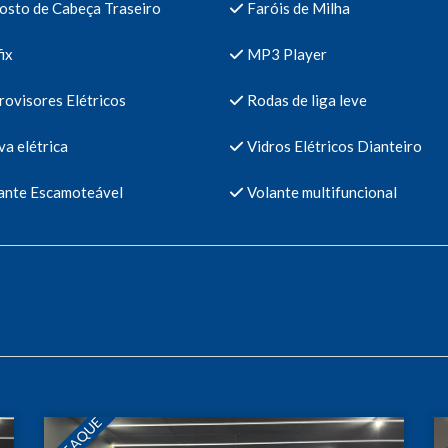
osto de Cabeça Traseiro
Faróis de Milha
ix
MP3 Player
ovisores Elétricos
Rodas de liga leve
a elétrica
Vidros Elétricos Dianteiro
ante Escamoteável
Volante multifuncional
DESTAQUE
DE