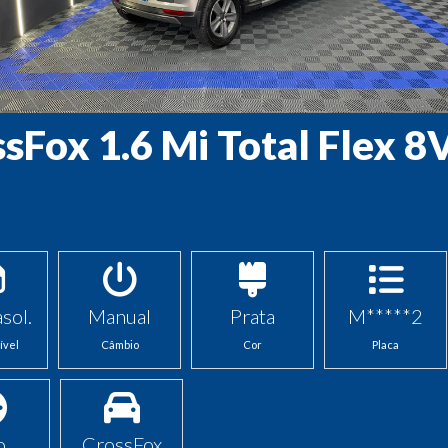
sFox 1.6 Mi Total Flex 8
sol.
Manual
Prata
M*****2
ível
Câmbio
Cor
Placa
o
CrossFox